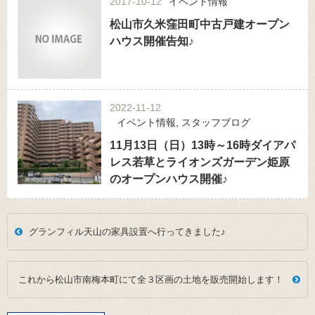
2017-10-12
イベント情報
松山市久米窪田町中古戸建オープン
ハウス開催告知♪
2022-11-12
イベント情報
,
スタッフブログ
11月13日（日）13時～16時ダイアパ
レス若草とライオンズガーデン姫原
のオープンハウス開催♪
グランフィル天山の家具設置へ行ってきました♪
これから松山市南梅本町にて全３区画の土地を販売開始します！