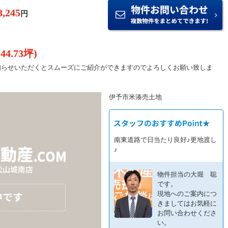
円
(44.73坪)
をお知らせいただくとスムーズにご紹介ができますのでよろしくお願い致しま
伊予市米湊売土地
南東道路で日当たり良好♪更地渡し
♪
物件担当の大堀 聡
です。
現地へのご案内につ
きましてはお気軽に
お問い合わせくださ
い。