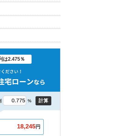
は2.475％
計算
利
%
円