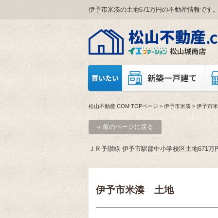
伊予市米湊の土地671万円の不動産情報です
松山不動産.COM TOPページ
>
伊予市米湊
> 伊予市
‹‹ 前のページに戻る
ＪＲ予讃線 伊予市駅郡中小学校区土地671
伊予市米湊 土地