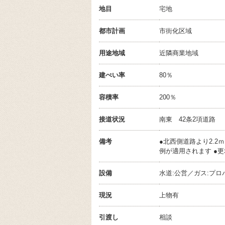
地目
宅地
都市計画
市街化区域
用途地域
近隣商業地域
建ぺい率
80％
容積率
200％
接道状況
南東 42条2項道路
備考
●北西側道路より2.2
例が適用されます ●
設備
水道:公営／ガス:プロ
現況
上物有
引渡し
相談