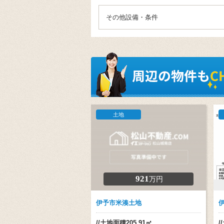
その他設備・条件
土地
921
万円
伊予市米湊土地
//土地面積205.91㎡
/