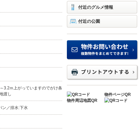
付近のグルメ情報
付近の公園
ｍ～3.2ｍ上がっていますのでがけ条
更地渡し
物件ページQR
物件周辺地図QR
パン／排水:下水