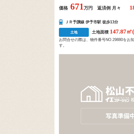
671
価格
万円 返済例 月々
ＪＲ予讃線 伊予市駅 徒歩13分
147.87㎡
土地面積
土地
お問合せの際は、物件番号NO.29880
す。