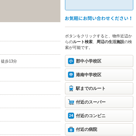
ボタンをクリックすると、物件近辺か
らの
ルート検索
、
周辺の生活施設
の検
索が可能です。
郡中小学校区
徒歩13分
港南中学校区
駅までのルート
付近のスーパー
付近のコンビニ
付近の病院