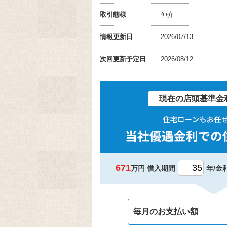
取引態様
仲介
情報更新日
2026/07/13
次回更新予定日
2026/08/12
現在の店頭基準金利
671
万円 借入期間
年/金
毎月のお支払い額