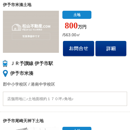
伊予市米湊土地
土地
800
万円
/563.00㎡
ＪＲ予讃線 伊予市駅
伊予市米湊
郡中小学校
区
/
港南中学校
区
店舗用地に♪土地面積約１７０坪♪角地♪
伊予市尾崎天神下土地