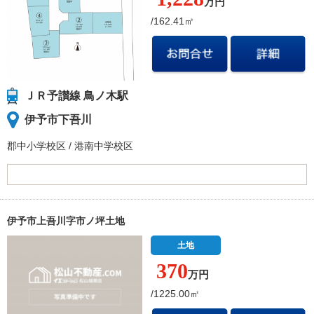
万円
/162.41㎡
ＪＲ予讃線 鳥ノ木駅
伊予市下吾川
郡中小学校
区
/
港南中学校
区
伊予市上吾川字市ノ坪土地
土地
370
万円
/1225.00㎡