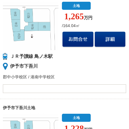
土地
1,265
万円
/164.04㎡
ＪＲ予讃線 鳥ノ木駅
伊予市下吾川
郡中小学校
区
/
港南中学校
区
伊予市下吾川土地
土地
1,228