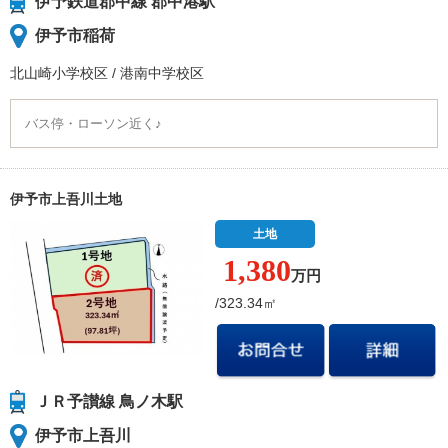
伊予鉄道郡中線 郡中港駅
伊予市稲荷
北山崎小学校
区
/
港南中学校
区
バス停・ローソン近く♪
伊予市上吾川土地
土地
1,380
万円
/323.34㎡
ＪＲ予讃線 鳥ノ木駅
伊予市上吾川