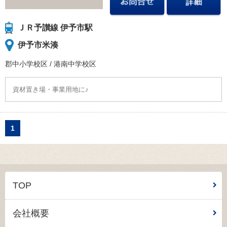
ＪＲ予讃線 伊予市駅
伊予市米湊
郡中小学校
区
/
港南中学校
区
資材置き場・事業用地に♪
1
TOP
会社概要