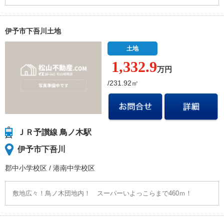
伊予市下吾川土地
土地
1,332.
9
万円
/231.92㎡
ＪＲ予讃線 鳥ノ木駅
伊予市下吾川
郡中小学校
区
/
港南中学校
区
敷地広々！鳥ノ木団地内！ スーパーいよっこらまで460ｍ！