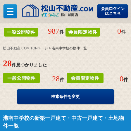
987
0
件
件
松山不動産.COM TOPページ
> 港南中学校の物件一覧
28
件見つかりました
28
0
件
件
検索条件を変更
港南中学校の新築一戸建て・中古一戸建て・土地物
件一覧