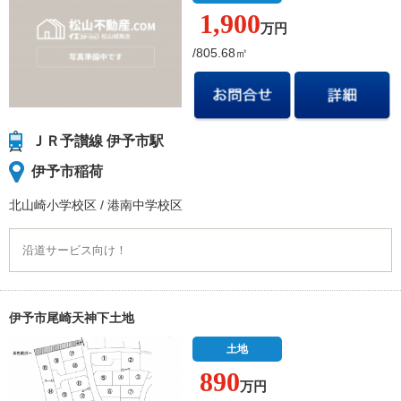
1,900
万円
/805.68㎡
ＪＲ予讃線 伊予市駅
伊予市稲荷
北山崎小学校
区
/
港南中学校
区
沿道サービス向け！
伊予市尾崎天神下土地
土地
890
万円