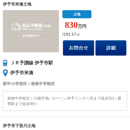
伊予市米湊土地
土地
830
万円
/191.57㎡
ＪＲ予讃線 伊予市駅
伊予市米湊
郡中小学校
区
/
港南中学校
区
港南中学校近くの旗竿地♪ ローソン伊予インター店まで徒歩5分♪ 最
寄駅まで徒歩9分♪
伊予市下吾川土地