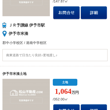
/147.87㎡
ＪＲ予讃線 伊予市駅
伊予市米湊
郡中小学校
区
/
港南中学校
区
南東道路で日当たり良好♪更地渡し♪
伊予市米湊土地
土地
1,064
万円
/352.00㎡