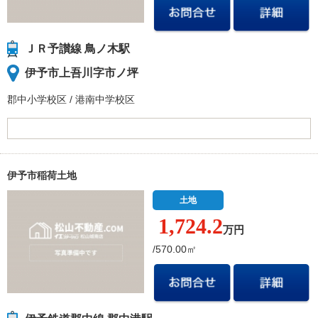
ＪＲ予讃線 鳥ノ木駅
伊予市上吾川字市ノ坪
郡中小学校
区
/
港南中学校
区
伊予市稲荷土地
土地
1,724.
2
万円
/570.00㎡