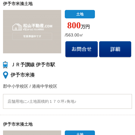
伊予市米湊土地
土地
800
万円
/563.00㎡
ＪＲ予讃線 伊予市駅
伊予市米湊
郡中小学校
区
/
港南中学校
区
店舗用地に♪土地面積約１７０坪♪角地♪
伊予市米湊土地
土地