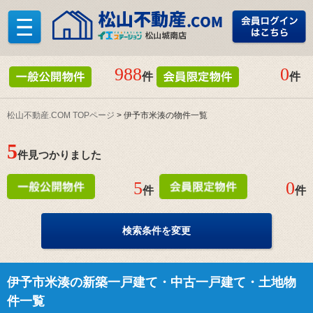
988
0
件
件
松山不動産.COM TOPページ
> 伊予市米湊の物件一覧
5
件見つかりました
5
0
件
件
検索条件を変更
伊予市米湊の新築一戸建て・中古一戸建て・土地物
件一覧