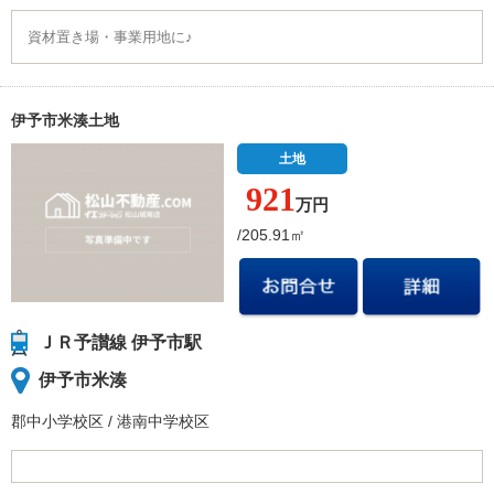
資材置き場・事業用地に♪
伊予市米湊土地
土地
921
万円
/205.91㎡
ＪＲ予讃線 伊予市駅
伊予市米湊
郡中小学校
区
/
港南中学校
区