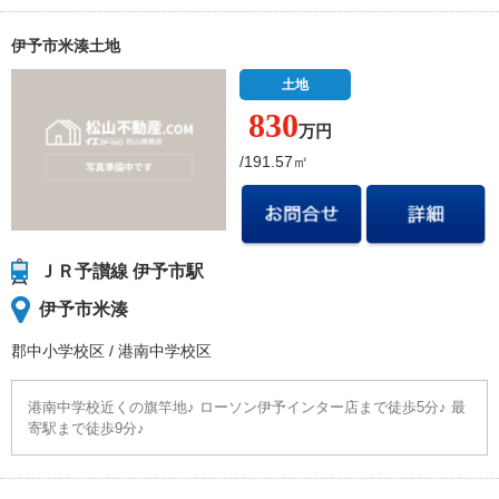
伊予市米湊土地
土地
830
万円
/191.57㎡
ＪＲ予讃線 伊予市駅
伊予市米湊
郡中小学校
区
/
港南中学校
区
港南中学校近くの旗竿地♪ ローソン伊予インター店まで徒歩5分♪ 最
寄駅まで徒歩9分♪