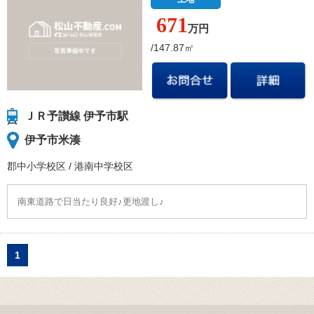
671
万円
/147.87㎡
ＪＲ予讃線 伊予市駅
伊予市米湊
郡中小学校
区
/
港南中学校
区
南東道路で日当たり良好♪更地渡し♪
1