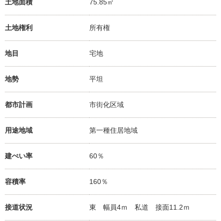
土地面積
75.85㎡
土地権利
所有権
地目
宅地
地勢
平坦
都市計画
市街化区域
用途地域
第一種住居地域
建ぺい率
60％
容積率
160％
接道状況
東 幅員4ｍ 私道 接面11.2ｍ