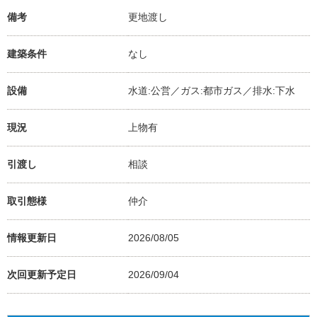
備考
更地渡し
建築条件
なし
設備
水道:公営／ガス:都市ガス／排水:下水
現況
上物有
引渡し
相談
取引態様
仲介
情報更新日
2026/08/05
次回更新予定日
2026/09/04