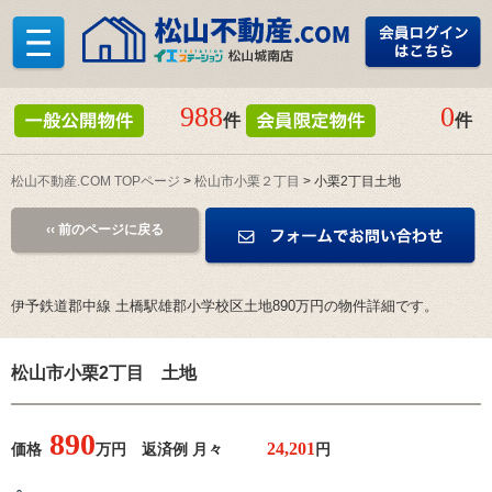
988
0
件
件
松山不動産.COM TOPページ
>
松山市小栗２丁目
> 小栗2丁目土地
‹‹ 前のページに戻る
伊予鉄道郡中線 土橋駅雄郡小学校区土地890万円の物件詳細です。
松山市小栗2丁目 土地
890
価格
万円 返済例 月々
円