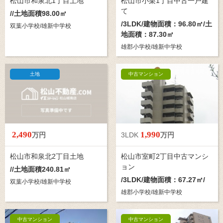
松山市和泉北1丁目土地
松山市小栗1丁目中古一戸建
て
//土地面積98.00㎡
/
3LDK
/建物面積：96.80㎡/土
双葉小学校/雄新中学校
地面積：87.30㎡
雄郡小学校/雄新中学校
土地
中古マンション
2,490
1,990
万円
3LDK
万円
松山市和泉北2丁目土地
松山市室町2丁目中古マンシ
ョン
//土地面積240.81㎡
/
3LDK
/建物面積：67.27㎡/
双葉小学校/雄新中学校
雄郡小学校/雄新中学校
中古マンション
中古マンション