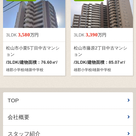
3,580
3,390
3LDK
万円
3LDK
万円
松山市小栗5丁目中古マンシ
松山市藤原2丁目中古マンシ
ョン
ョン
/
3LDK
/建物面積：76.60㎡/
/
3LDK
/建物面積：85.07㎡/
雄郡小学校/雄新中学校
雄郡小学校/雄新中学校
TOP
会社概要
スタッフ紹介