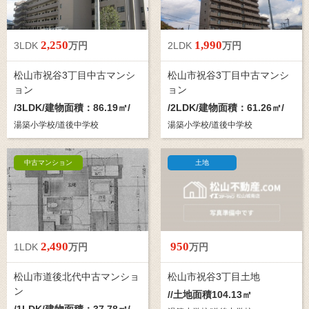
2,250
1,990
3LDK
万円
2LDK
万円
松山市祝谷3丁目中古マンシ
松山市祝谷3丁目中古マンシ
ョン
ョン
/
3LDK
/建物面積：86.19㎡/
/
2LDK
/建物面積：61.26㎡/
湯築小学校/道後中学校
湯築小学校/道後中学校
中古マンション
土地
2,490
950
1LDK
万円
万円
松山市道後北代中古マンショ
松山市祝谷3丁目土地
ン
//土地面積104.13㎡
/
1LDK
/建物面積：37.78㎡/