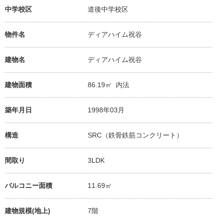
中学校区
道後中学校
区
物件名
ディアハイム祝谷
建物名
ディアハイム祝谷
建物面積
86.19㎡ 内法
築年月日
1998年03月
構造
SRC（鉄骨鉄筋コンクリート）
間取り
3LDK
バルコニー面積
11.69㎡
建物規模(地上)
7階