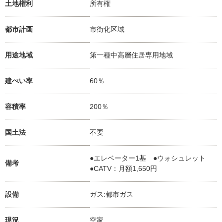
土地権利
所有権
都市計画
市街化区域
用途地域
第一種中高層住居専用地域
建ぺい率
60％
容積率
200％
国土法
不要
●エレベーター1基 ●ウォシュレット
備考
●CATV：月額1,650円
設備
ガス:都市ガス
現況
空家