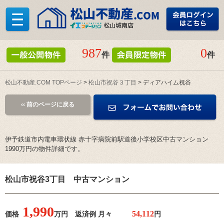
987
0
件
件
松山不動産.COM TOPページ
>
松山市祝谷３丁目
> ディアハイム祝谷
‹‹ 前のページに戻る
伊予鉄道市内電車環状線 赤十字病院前駅道後小学校区中古マンション
1990万円の物件詳細です。
松山市祝谷3丁目 中古マンション
1,990
価格
万円 返済例 月々
円