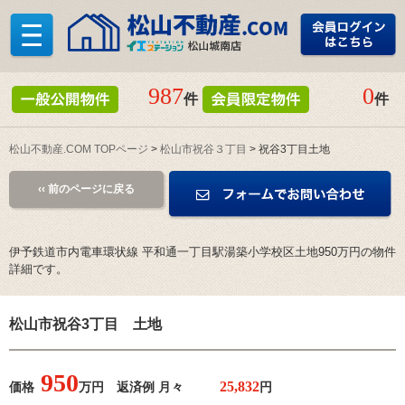
987
0
件
件
松山不動産.COM TOPページ
>
松山市祝谷３丁目
> 祝谷3丁目土地
‹‹ 前のページに戻る
伊予鉄道市内電車環状線 平和通一丁目駅湯築小学校区土地950万円の物件
詳細です。
松山市祝谷3丁目 土地
950
価格
万円 返済例 月々
円