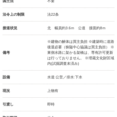
国土法
不要
法令上の制限
法22条
接道状況
北 幅員約3.6ｍ 公道 接面約8ｍ
※建物の解体は買主負担 ※建築時に道路
後退必要（狭隘中心協議は買主負担） ※
備考
東側水路に架かる架橋は、専有許可更新
は行っておりません。 ※埋蔵文化財区域
内(試掘調査未済み)
設備
水道:公営／排水:下水
現況
上物有
引渡し
即時