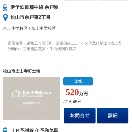
伊予鉄道郡中線 余戸駅
松山市余戸東2丁目
余土小学校
区
/
余土中学校
区
電化住宅・建物広々6SDK・全室6帖以上・バス停及び駅まで徒歩5
分圏内・商業施設充実・生活便利性良好！
松山市太山寺町土地
土地
520
万円
/216.45㎡
ＪＲ予讃線 伊予和気駅