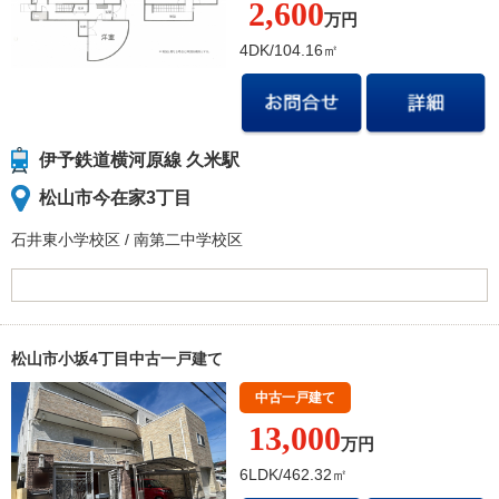
2,600
万円
4DK/104.16㎡
伊予鉄道横河原線 久米駅
松山市今在家3丁目
石井東小学校
区
/
南第二中学校
区
松山市小坂4丁目中古一戸建て
中古一戸建て
13,000
万円
6LDK/462.32㎡