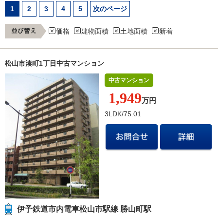
1
2
3
4
5
次のページ
価格
建物面積
土地面積
新着
松山市湊町1丁目中古マンション
中古マンション
1,949
万円
3LDK/75.01
伊予鉄道市内電車松山市駅線 勝山町駅