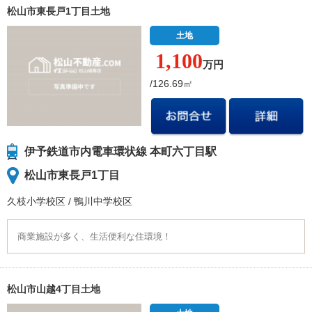
松山市東長戸1丁目土地
土地
1,100
万円
/126.69㎡
伊予鉄道市内電車環状線 本町六丁目駅
松山市東長戸1丁目
久枝小学校
区
/
鴨川中学校
区
商業施設が多く、生活便利な住環境！
松山市山越4丁目土地