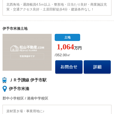
北西角地・通路幅員4.5ｍ以上・整形地・日当たり良好・商業施設充
実・交通アクセス良好・土居田駅徒歩4分・建築条件なし！
伊予市米湊土地
土地
1,064
万円
/352.00㎡
ＪＲ予讃線 伊予市駅
伊予市米湊
郡中小学校
区
/
港南中学校
区
資材置き場・事業用地に♪