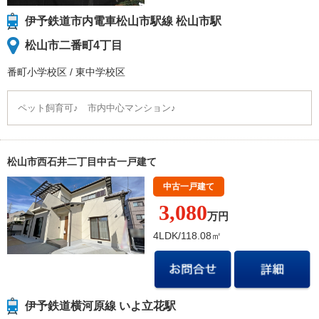
伊予鉄道市内電車松山市駅線 松山市駅
松山市二番町4丁目
番町小学校
区
/
東中学校
区
ペット飼育可♪ 市内中心マンション♪
松山市西石井二丁目中古一戸建て
中古一戸建て
3,080
万円
4LDK/118.08㎡
伊予鉄道横河原線 いよ立花駅