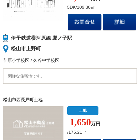
5DK/109.30㎡
伊予鉄道横河原線 鷹ノ子駅
松山市上野町
荏原小学校
区
/
久谷中学校
区
閑静な住宅地です。
松山市西長戸町土地
土地
1,650
万円
/175.21㎡