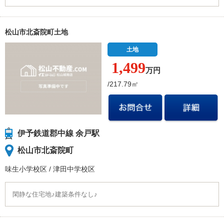
松山市北斎院町土地
土地
1,499
万円
/217.79㎡
伊予鉄道郡中線 余戸駅
松山市北斎院町
味生小学校
区
/
津田中学校
区
閑静な住宅地♪建築条件なし♪