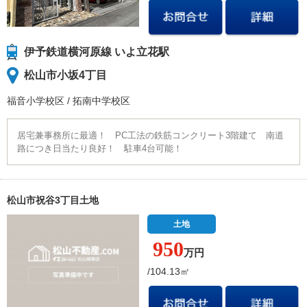
伊予鉄道横河原線 いよ立花駅
松山市小坂4丁目
福音小学校
区
/
拓南中学校
区
居宅兼事務所に最適！ PC工法の鉄筋コンクリート3階建て 南道
路につき日当たり良好！ 駐車4台可能！
松山市祝谷3丁目土地
土地
950
万円
/104.13㎡