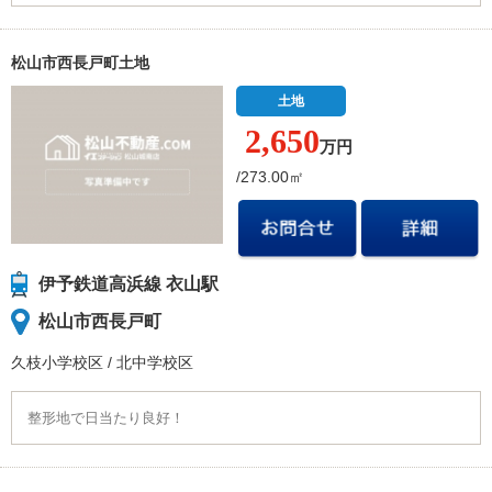
松山市西長戸町土地
土地
2,650
万円
/273.00㎡
伊予鉄道高浜線 衣山駅
松山市西長戸町
久枝小学校
区
/
北中学校
区
整形地で日当たり良好！