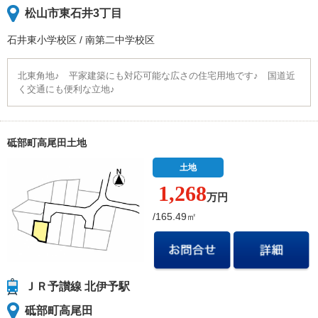
松山市東石井3丁目
石井東小学校
区
/
南第二中学校
区
北東角地♪ 平家建築にも対応可能な広さの住宅用地です♪ 国道近
く交通にも便利な立地♪
砥部町高尾田土地
土地
1,268
万円
/165.49㎡
ＪＲ予讃線 北伊予駅
砥部町高尾田