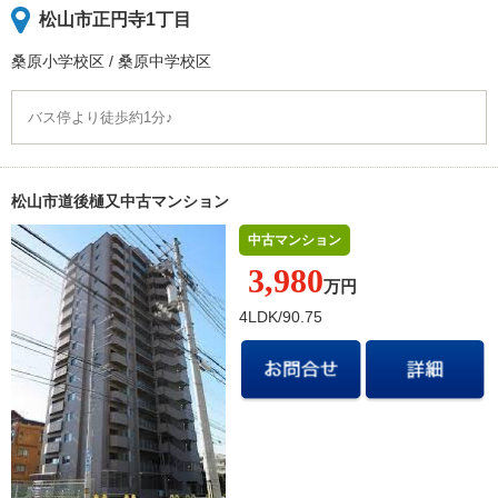
松山市正円寺1丁目
桑原小学校
区
/
桑原中学校
区
バス停より徒歩約1分♪
松山市道後樋又中古マンション
中古マンション
3,980
万円
4LDK/90.75