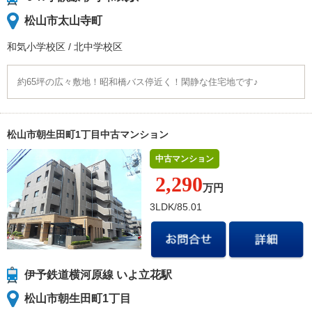
松山市太山寺町
和気小学校
区
/
北中学校
区
約65坪の広々敷地！昭和橋バス停近く！閑静な住宅地です♪
松山市朝生田町1丁目中古マンション
中古マンション
2,290
万円
3LDK/85.01
伊予鉄道横河原線 いよ立花駅
松山市朝生田町1丁目