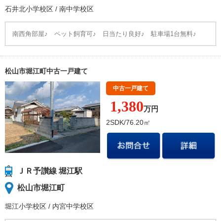
石井北小学校
区
/
南中学校
区
南西角部屋♪ ペット飼育可♪ 日当たり良好♪ 駐車場1台無料♪
松山市堀江町中古一戸建て
中古一戸建て
1,380
万円
2SDK/76.20㎡
ＪＲ予讃線 堀江駅
松山市堀江町
堀江小学校
区
/
内宮中学校
区