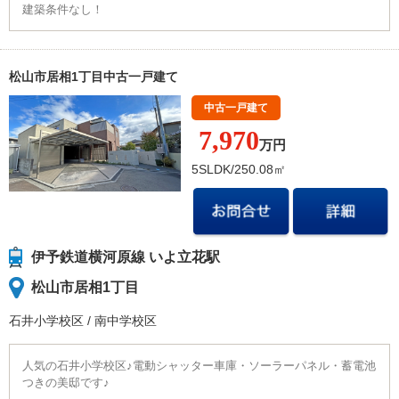
建築条件なし！
松山市居相1丁目中古一戸建て
中古一戸建て
7,970
万円
5SLDK/250.08㎡
伊予鉄道横河原線 いよ立花駅
松山市居相1丁目
石井小学校
区
/
南中学校
区
人気の石井小学校区♪電動シャッター車庫・ソーラーパネル・蓄電池
つきの美邸です♪