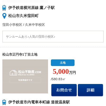
伊予鉄道横河原線 鷹ノ子駅
松山市久米窪田町
窪田小学校
区
/
久米中学校
区
サンルームあり♪人気の窪田小校区♪
松山市正円寺1丁目土地
土地
5,000
万円
/580.83㎡
伊予鉄道市内電車本町線 道後温泉駅