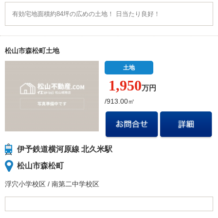
有効宅地面積約84坪の広めの土地！ 日当たり良好！
松山市森松町土地
土地
1,950
万円
/913.00㎡
伊予鉄道横河原線 北久米駅
松山市森松町
浮穴小学校
区
/
南第二中学校
区