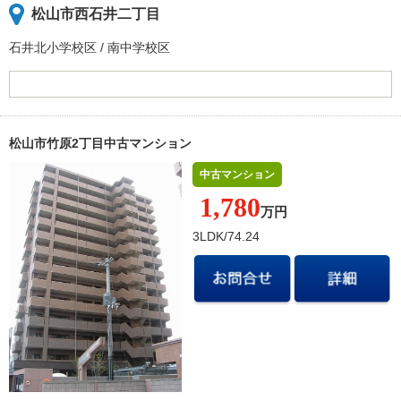
松山市西石井二丁目
石井北小学校
区
/
南中学校
区
松山市竹原2丁目中古マンション
中古マンション
1,780
万円
3LDK/74.24