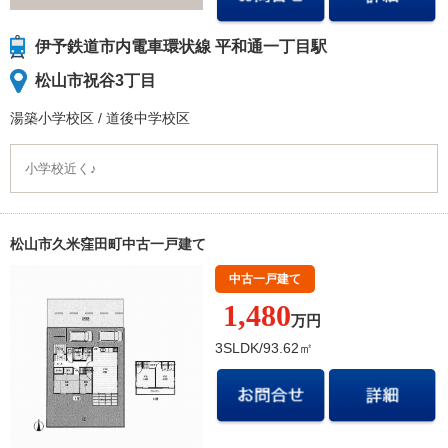
伊予鉄道市内電車環状線 平和通一丁目駅
松山市祝谷3丁目
湯築小学校
区
/
道後中学校
区
小学校近く♪
松山市久米窪田町中古一戸建て
中古一戸建て
1,480
万円
3SLDK/93.62㎡