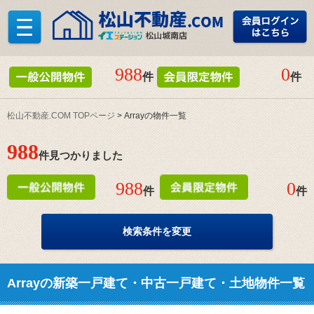
988
0
件
件
松山不動産.COM TOPページ
> Arrayの物件一覧
988
件見つかりました
988
0
件
件
検索条件を変更
Arrayの新築一戸建て・中古一戸建て・土地物件一覧