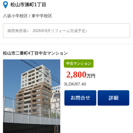
松山市湊町1丁目
八坂小学校
区
/
東中学校
区
南西角部屋♪ 2026年9月リフォーム完成予定♪
松山市二番町4丁目中古マンション
中古マンション
2,800
万円
3LDK/87.40