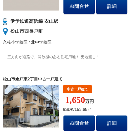
伊予鉄道高浜線 衣山駅
松山市西長戸町
久枝小学校
区
/
北中学校
区
三方向が道路で、開放感のある住宅用地！ 更地渡し！
松山市余戸東2丁目中古一戸建て
中古一戸建て
1,650
万円
6SDK/153.65㎡