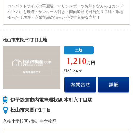
コンパクトサイズの平屋建・マリンスポーツお好きな方のセカンド
ハウスにも最適・サンルーム付き・南面道路で日当たり良好・敷地
ゆったり70坪・商業施設の揃った利便性良好な立地！
松山市東長戸1丁目土地
土地
1,210
万円
/131.84㎡
伊予鉄道市内電車環状線 本町六丁目駅
松山市東長戸1丁目
久枝小学校
区
/
鴨川中学校
区