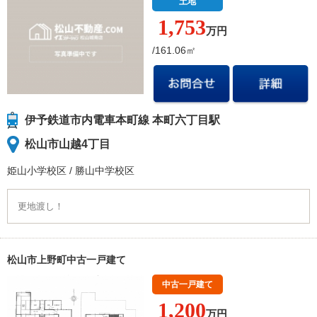
土地
1,753
万円
/161.06㎡
伊予鉄道市内電車本町線 本町六丁目駅
松山市山越4丁目
姫山小学校
区
/
勝山中学校
区
更地渡し！
松山市上野町中古一戸建て
中古一戸建て
1,200
万円