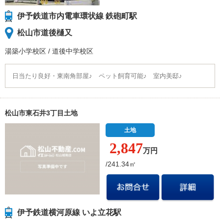
伊予鉄道市内電車環状線 鉄砲町駅
松山市道後樋又
湯築小学校
区
/
道後中学校
区
日当たり良好・東南角部屋♪ ペット飼育可能♪ 室内美邸♪
松山市東石井3丁目土地
土地
2,847
万円
/241.34㎡
伊予鉄道横河原線 いよ立花駅