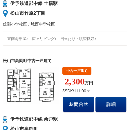
伊予鉄道郡中線 土橋駅
松山市竹原2丁目
雄郡小学校
区
/
城西中学校
区
東南角部屋♪ 広々リビング♪ 日当たり・眺望良好♪
松山市高岡町中古一戸建て
中古一戸建て
2,300
万円
5SDK/111.00㎡
伊予鉄道郡中線 余戸駅
松山市高岡町