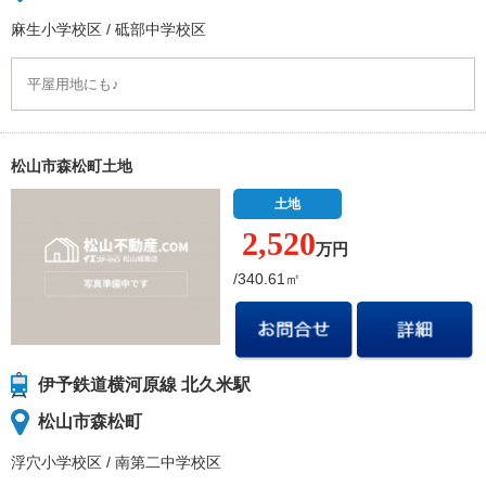
麻生小学校
区
/
砥部中学校
区
平屋用地にも♪
松山市森松町土地
土地
2,520
万円
/340.61㎡
伊予鉄道横河原線 北久米駅
松山市森松町
浮穴小学校
区
/
南第二中学校
区