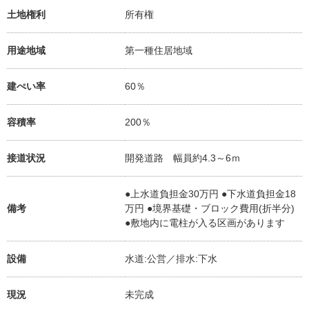
土地権利
所有権
用途地域
第一種住居地域
建ぺい率
60％
容積率
200％
接道状況
開発道路 幅員約4.3～6ｍ
●上水道負担金30万円 ●下水道負担金18
備考
万円 ●境界基礎・ブロック費用(折半分)
●敷地内に電柱が入る区画があります
設備
水道:公営／排水:下水
現況
未完成