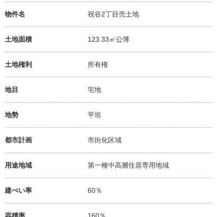
物件名
祝谷2丁目売土地
土地面積
123.33㎡公簿
土地権利
所有権
地目
宅地
地勢
平坦
都市計画
市街化区域
用途地域
第一種中高層住居専用地域
建ぺい率
60％
容積率
160％