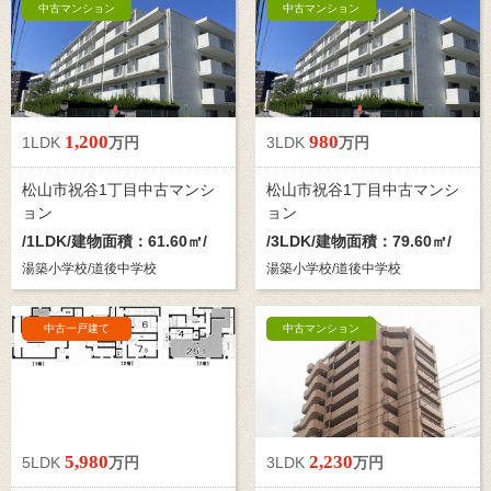
中古マンション
中古マンション
1,200
980
1LDK
万円
3LDK
万円
松山市祝谷1丁目中古マンシ
松山市祝谷1丁目中古マンシ
ョン
ョン
/
1LDK
/建物面積：61.60㎡/
/
3LDK
/建物面積：79.60㎡/
湯築小学校/道後中学校
湯築小学校/道後中学校
中古一戸建て
中古マンション
5,980
2,230
5LDK
万円
3LDK
万円