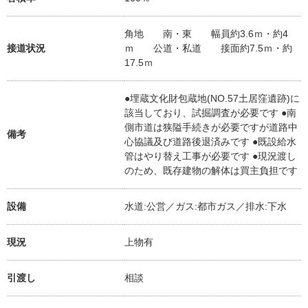
角地 南・東 幅員約3.6ｍ・約4
接道状況
ｍ 公道・私道 接面約7.5ｍ・約
17.5ｍ
●埋蔵文化財包蔵地(NO.57土居窪遺跡)に
該当しており、試掘調査が必要です ●南
側市道は狭隘手続きが必要ですが道路中
備考
心協議及び道路後退済みです ●既設給水
管はやり替え工事が必要です ●現況渡し
のため、既存建物の解体は買主負担です
設備
水道:公営／ガス:都市ガス／排水:下水
現況
上物有
引渡し
相談