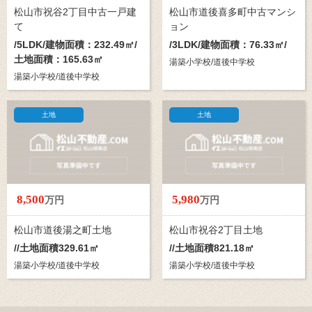
松山市祝谷2丁目中古一戸建
松山市道後喜多町中古マンシ
て
ョン
/
5LDK
/建物面積：232.49㎡/
/
3LDK
/建物面積：76.33㎡/
土地面積：165.63㎡
湯築小学校/道後中学校
湯築小学校/道後中学校
土地
土地
8,500
5,980
万円
万円
松山市道後湯之町土地
松山市祝谷2丁目土地
//土地面積329.61㎡
//土地面積821.18㎡
湯築小学校/道後中学校
湯築小学校/道後中学校