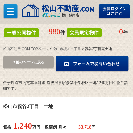
980
0
件
件
松山不動産.COM TOPページ
>
松山市祝谷２丁目
> 祝谷2丁目売土地
‹‹ 前のページに戻る
伊予鉄道市内電車本町線 道後温泉駅湯築小学校区土地1240万円の物件詳
細です。
松山市祝谷2丁目 土地
1,240
価格
万円 返済例 月々
円