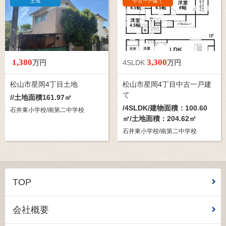
土地
中古一戸建て
1,380
3,300
万円
4SLDK
万円
松山市星岡4丁目土地
松山市星岡4丁目中古一戸建
て
//土地面積161.97㎡
/
4SLDK
/建物面積：100.60
石井東小学校/南第二中学校
㎡/土地面積：204.62㎡
石井東小学校/南第二中学校
TOP
会社概要