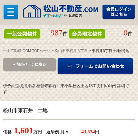
987
0
件
件
松山不動産.COM TOPページ
>
松山市東石井３丁目
> 東石井3丁目土地4号地
‹‹ 前のページに戻る
伊予鉄道横河原線 福音寺駅石井東小学校区土地1601万円の物件詳細で
す。
松山市東石井 土地
1,601
価格
万円 返済例 月々
円