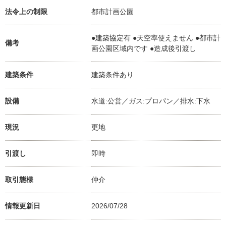
法令上の制限
都市計画公園
●建築協定有 ●天空率使えません ●都市計
備考
画公園区域内です ●造成後引渡し
建築条件
建築条件あり
設備
水道:公営／ガス:プロパン／排水:下水
現況
更地
引渡し
即時
取引態様
仲介
情報更新日
2026/07/28