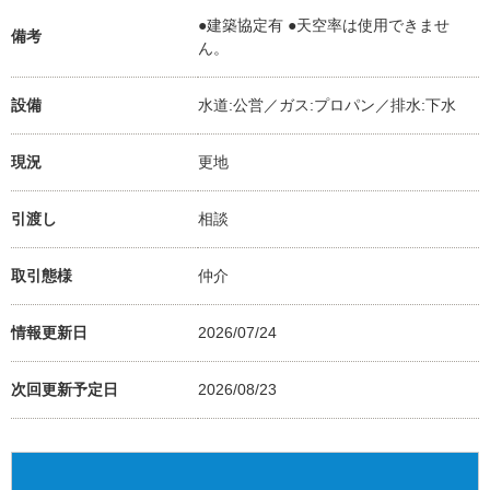
●建築協定有 ●天空率は使用できませ
備考
ん。
設備
水道:公営／ガス:プロパン／排水:下水
現況
更地
引渡し
相談
取引態様
仲介
情報更新日
2026/07/24
次回更新予定日
2026/08/23