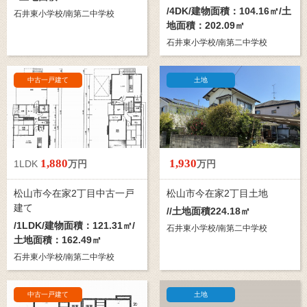
/
4DK
/建物面積：104.16㎡/土
石井東小学校/南第二中学校
地面積：202.09㎡
石井東小学校/南第二中学校
中古一戸建て
土地
1,880
1,930
1LDK
万円
万円
松山市今在家2丁目中古一戸
松山市今在家2丁目土地
建て
//土地面積224.18㎡
/
1LDK
/建物面積：121.31㎡/
石井東小学校/南第二中学校
土地面積：162.49㎡
石井東小学校/南第二中学校
中古一戸建て
土地