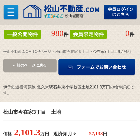
980
0
件
件
松山不動産.COM TOPページ
>
松山市今在家３丁目
> 今在家3丁目土地4号地
‹‹ 前のページに戻る
伊予鉄道横河原線 北久米駅石井東小学校区土地2101.3万円の物件詳細で
す。
松山市今在家3丁目 土地
2,101.
3
価格
万円 返済例 月々
円