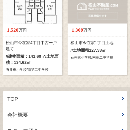
1,520
1,309
万円
万円
松山市今在家4丁目中古一戸
松山市今在家1丁目土地
建て
//土地面積127.33㎡
//建物面積：141.60㎡/土地面
石井東小学校/南第二中学校
積：134.62㎡
石井東小学校/南第二中学校
TOP
会社概要