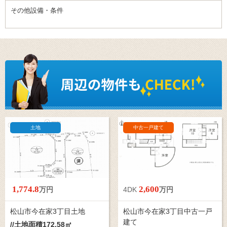
その他設備・条件
土地
中古一戸建て
1,774.
8
2,600
万円
4DK
万円
松山市今在家3丁目土地
松山市今在家3丁目中古一戸
建て
//土地面積172.58㎡