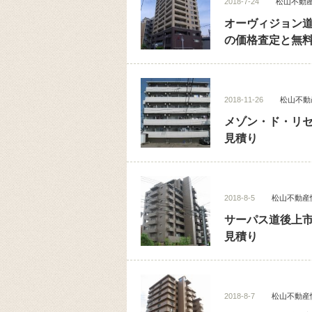
2018-7-24
松山不動
オーヴィジョン
の価格査定と無
2018-11-26
松山不動
メゾン・ド・リ
見積り
2018-8-5
松山不動産
サーパス道後上
見積り
2018-8-7
松山不動産