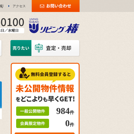
り
報
アクセス
984
件
0
件