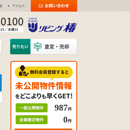
報
アクセス
987
件
0
件