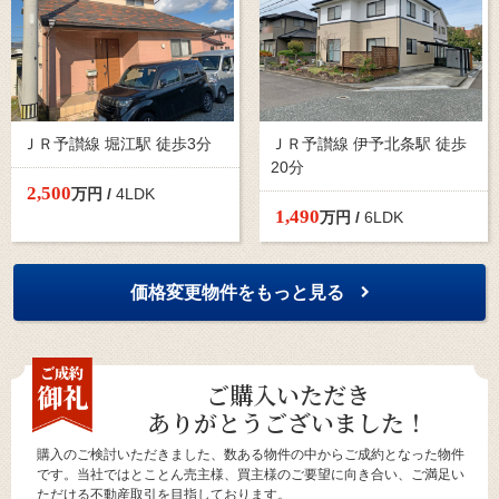
ＪＲ予讃線 堀江駅 徒歩3分
ＪＲ予讃線 伊予北条駅 徒歩
20分
2,500
万円 /
4LDK
1,490
万円 /
6LDK
価格変更物件をもっと見る
ご購入いただき
ありがとうございました！
購入のご検討いただきました、数ある物件の中からご成約となった物件
です。当社ではとことん売主様、買主様のご要望に向き合い、ご満足い
ただける不動産取引を目指しております。