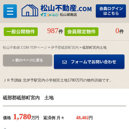
987
0
件
件
松山不動産.COM TOPページ
>
伊予郡砥部町宮内
> 砥部町宮内土地
‹‹ 前のページに戻る
ＪＲ予讃線 北伊予駅宮内小学校区土地1780万円の物件詳細です。
砥部郡砥部町宮内 土地
1,780
価格
万円 返済例 月々
円