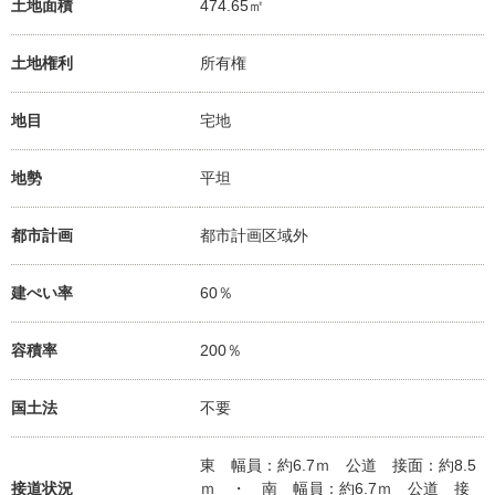
土地面積
474.65㎡
土地権利
所有権
地目
宅地
地勢
平坦
都市計画
都市計画区域外
建ぺい率
60％
容積率
200％
国土法
不要
東 幅員：約6.7ｍ 公道 接面：約8.5
接道状況
ｍ ・ 南 幅員：約6.7ｍ 公道 接