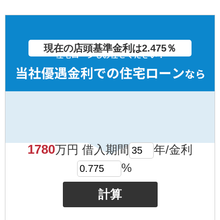
現在の店頭基準金利は2.475％
1780
万円 借入期間
年/金利
%
計算