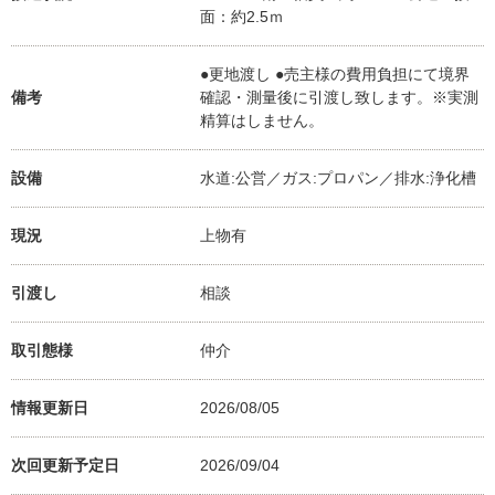
面：約2.5ｍ
●更地渡し ●売主様の費用負担にて境界
備考
確認・測量後に引渡し致します。※実測
精算はしません。
設備
水道:公営／ガス:プロパン／排水:浄化槽
現況
上物有
引渡し
相談
取引態様
仲介
情報更新日
2026/08/05
次回更新予定日
2026/09/04