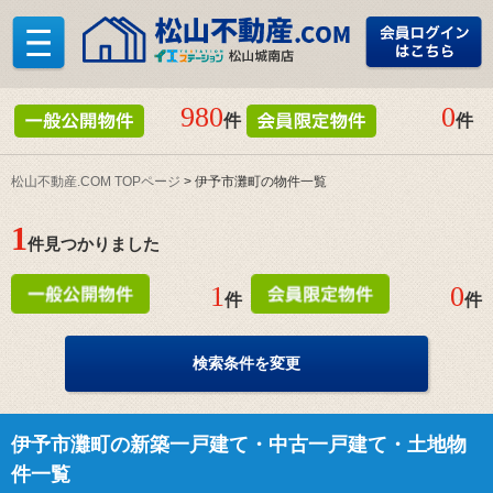
980
0
件
件
松山不動産.COM TOPページ
> 伊予市灘町の物件一覧
1
件見つかりました
1
0
件
件
検索条件を変更
伊予市灘町の新築一戸建て・中古一戸建て・土地物
件一覧