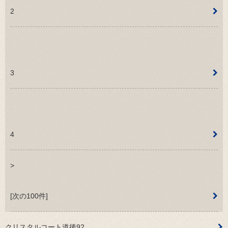
2
3
4
>
[次の100件]
クリスタルコート道後92