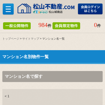
984
0
件
件
トップページ
>
サイトマップ
> マンション名一覧
マンション名別物件一覧
マンション名で探す
< 1