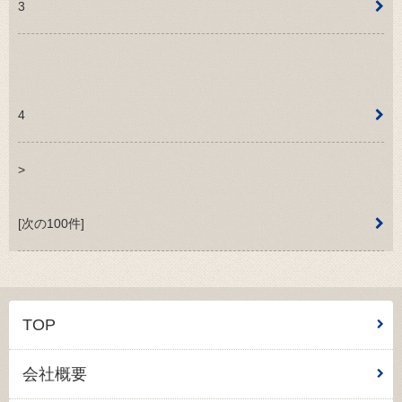
3
4
>
[次の100件]
TOP
会社概要