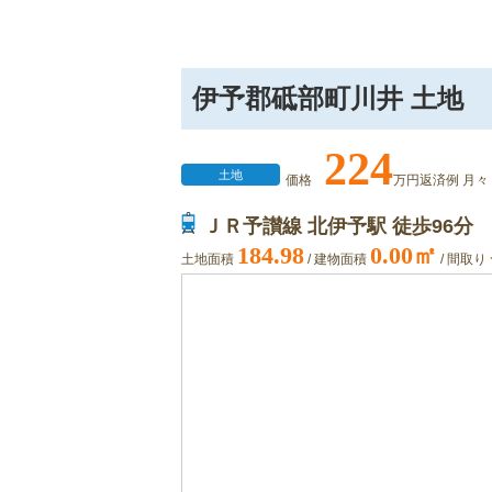
伊予郡砥部町川井 土地
224
土地
価格
万円返済例 月々
ＪＲ予讃線 北伊予駅 徒歩96分
184.98
0.00㎡
土地面積
/ 建物面積
/ 間取り