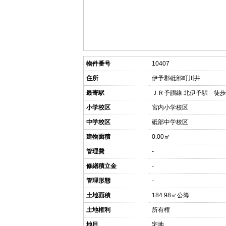
物件番号
10407
住所
伊予郡砥部町川井
最寄駅
ＪＲ予讃線 北伊予駅 徒歩
小学校区
宮内小学校区
中学校区
砥部中学校区
建物面積
0.00㎡
管理費
-
修繕積立金
-
管理形態
-
土地面積
184.98㎡公簿
土地権利
所有権
地目
宅地