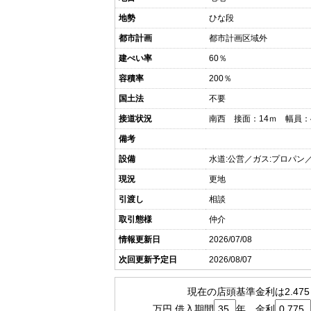
地勢
ひな段
都市計画
都市計画区域外
建ぺい率
60％
容積率
200％
国土法
不要
接道状況
南西 接面：14ｍ 幅員
備考
設備
水道:公営／ガス:プロパン
現況
更地
引渡し
相談
取引態様
仲介
情報更新日
2026/07/08
次回更新予定日
2026/08/07
現在の店頭基準金利は2.47
万円 借入期間
年 金利