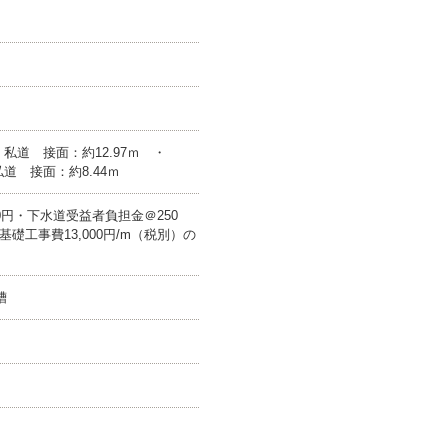
 私道 接面：約12.97ｍ ・
道 接面：約8.44ｍ
00円・下水道受益者負担金＠250
礎工事費13,000円/m（税別）の
槽