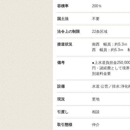
容積率
200％
国土法
不要
法令上の制限
22条区域
接道状況
南西 幅員：約5.3ｍ
西 幅員：約5.3ｍ 私
備考
●上水道負担金250,0
円・諸経費として境界基
別途料金要
設備
水道:公営／排水:浄化
現況
更地
引渡し
相談
取引態様
仲介