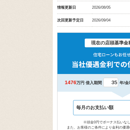
情報更新日
2026/08/05
次回更新予定日
2026/09/04
現在の店頭基準金利
1476
万円 借入期間
年/金
毎月のお支払い額
※頭金0円でボーナス払いな
また、お客様のご条件により金利の優遇