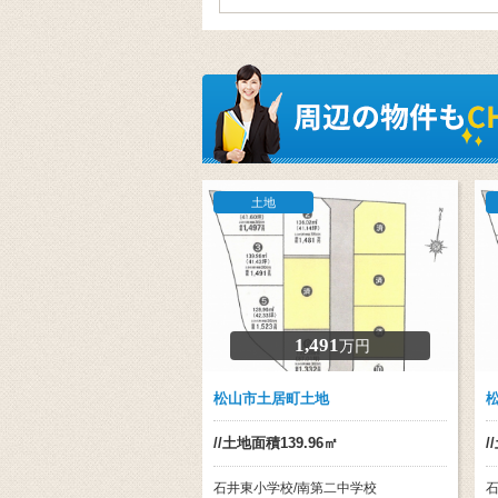
土地
1,491
万円
松山市土居町土地
//土地面積139.96㎡
/
石井東小学校/南第二中学校