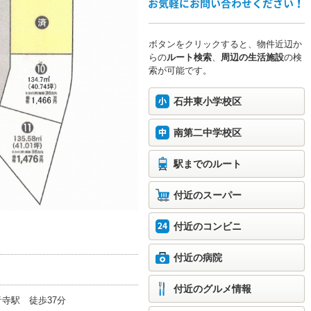
ボタンをクリックすると、物件近辺か
らの
ルート検索
、
周辺の生活施設
の検
索が可能です。
石井東小学校区
南第二中学校区
駅までのルート
付近のスーパー
付近のコンビニ
付近の病院
付近のグルメ情報
音寺駅
徒歩37分