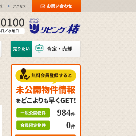
報
アクセス
984
件
0
件