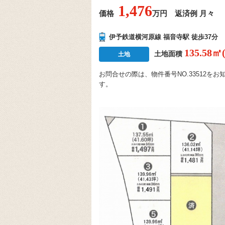
1,476
価格
万円 返済例 月々
伊予鉄道横河原線 福音寺駅 徒歩37分
135.58㎡
土地面積
土地
お問合せの際は、物件番号NO.33512
す。