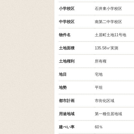
小学校区
石井東小学校
区
中学校区
南第二中学校
区
物件名
土居町土地11号地
土地面積
135.58㎡実測
土地権利
所有権
地目
宅地
地勢
平坦
都市計画
市街化区域
用途地域
第一種住居地域
建ぺい率
60％