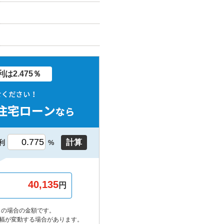
は2.475％
計算
利
%
円
しの場合の金額です。
幅が変動する場合があります。