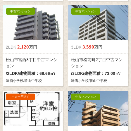
中古マンション
中古マンション
2,120
3,590
2LDK
万円
3LDK
万円
松山市宮西3丁目中古マンシ
松山市松前町2丁目中古マン
ョン
ション
/
2LDK
/建物面積：68.66㎡/
/
3LDK
/建物面積：73.00㎡/
味酒小学校/勝山中学校
味酒小学校/勝山中学校
中古一戸建て
中古マンション