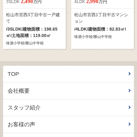
2,490
2,990
3SLDK
万円
4LDK
万円
松山市宮西3丁目中古一戸建
松山市宮西1丁目中古マンシ
て
ョン
/
3SLDK
/建物面積：198.65
/
4LDK
/建物面積：82.83㎡/
㎡/土地面積：119.00㎡
味酒小学校/勝山中学校
味酒小学校/勝山中学校
TOP
会社概要
スタッフ紹介
お客様の声