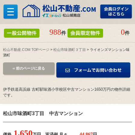
988
0
件
件
松山不動産.COM TOPページ
>
松山市味酒町３丁目
> ライオンズマンション味
酒町
‹‹ 前のページに戻る
伊予鉄道高浜線 古町駅味酒小学校区中古マンション1650万円の物件詳細
です。
松山市味酒町3丁目 中古マンション
1,650
価格
万円 返済例 月々
円