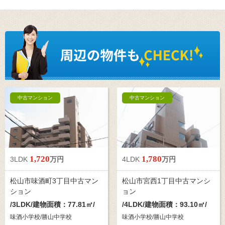
中古マンション
中古マンション
1,720
1,780
3LDK
万円
4LDK
万円
松山市味酒町3丁目中古マン
松山市宮西1丁目中古マンシ
ション
ョン
/
3LDK
/建物面積：77.81㎡/
/
4LDK
/建物面積：93.10㎡/
味酒小学校/勝山中学校
味酒小学校/勝山中学校