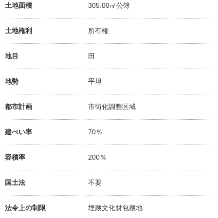
土地面積
305.00㎡公簿
土地権利
所有権
地目
田
地勢
平坦
都市計画
市街化調整区域
建ぺい率
70％
容積率
200％
国土法
不要
法令上の制限
埋蔵文化財包蔵地