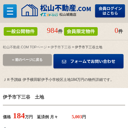
984
0
件
件
松山不動産.COM TOPページ
>
伊予市下三谷
> 伊予市下三谷土地
‹‹ 前のページに戻る
ＪＲ予讃線 伊予横田駅伊予小学校区土地184万円の物件詳細です。
伊予市下三谷 土地
184
価格
万円 返済例 月々
円