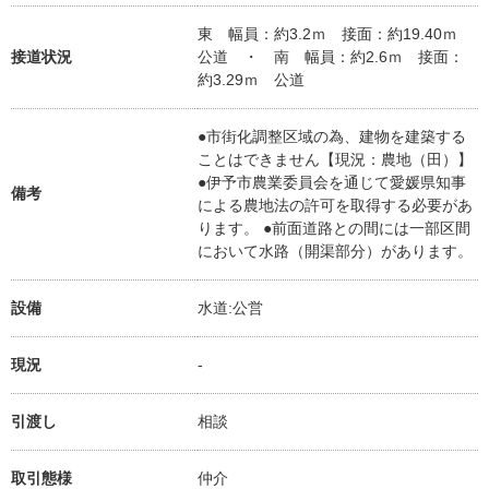
東 幅員：約3.2ｍ 接面：約19.40ｍ
接道状況
公道 ・ 南 幅員：約2.6ｍ 接面：
約3.29ｍ 公道
●市街化調整区域の為、建物を建築する
ことはできません【現況：農地（田）】
●伊予市農業委員会を通じて愛媛県知事
備考
による農地法の許可を取得する必要があ
ります。 ●前面道路との間には一部区間
において水路（開渠部分）があります。
設備
水道:公営
現況
-
引渡し
相談
取引態様
仲介