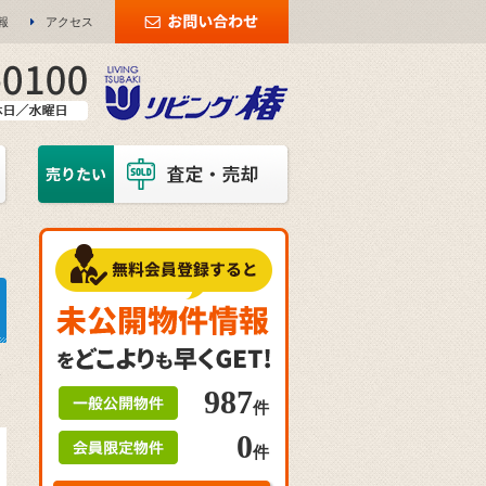
報
アクセス
登
987
件
0
件