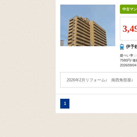
中古マン
3,4
伊予
建ぺい率：8
7580円/ 
2026/09/04
2026年2月リフォーム♪ 南西角部屋♪
1