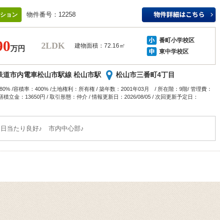
物件番号：12258
ション
番町小学校
区
90
2LDK
建物面積：72.16㎡
万円
東中学校
区
鉄道市内電車松山市駅線 松山市駅
松山市三番町4丁目
0% /容積率：400% /土地権利：所有権 / 築年数：2001年03月 / 所在階：9階/ 管理費：
修繕積立金：13650円 / 取引形態：仲介 / 情報更新日：2026/08/05 / 次回更新予定日：
 日当たり良好♪ 市内中心部♪