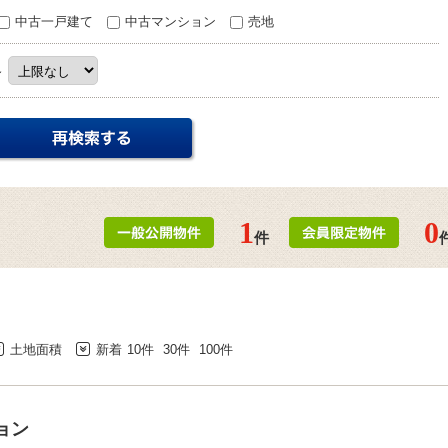
中古一戸建て
中古マンション
売地
～
1
0
件
土地面積
新着
10件
30件
100件
ョン