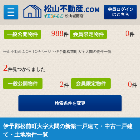
988
0
件
件
松山不動産.COM TOPページ
> 伊予郡松前町大字大間の物件一覧
2
件見つかりました
2
0
件
件
検索条件を変更
伊予郡松前町大字大間の新築一戸建て・中古一戸建
て・土地物件一覧