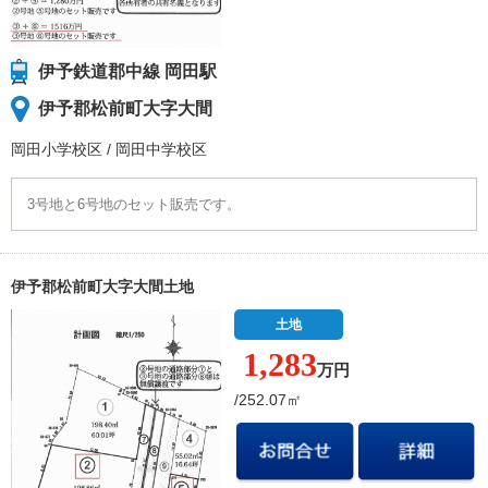
伊予鉄道郡中線 岡田駅
伊予郡松前町大字大間
岡田小学校
区
/
岡田中学校
区
3号地と6号地のセット販売です。
伊予郡松前町大字大間土地
土地
1,283
万円
/252.07㎡