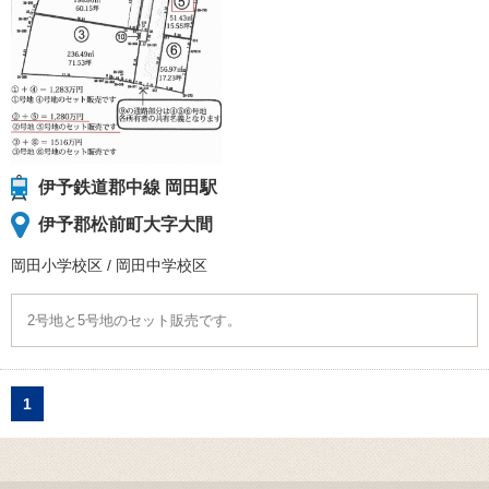
伊予鉄道郡中線 岡田駅
伊予郡松前町大字大間
岡田小学校
区
/
岡田中学校
区
2号地と5号地のセット販売です。
1